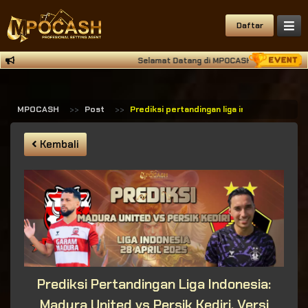
Daftar
Selamat Datang di MPOCASH Situs Deposit Qri
MPOCASH
Post
Prediksi pertandingan liga indonesia madur
Kembali
Prediksi Pertandingan Liga Indonesia:
Madura United vs Persik Kediri, Versi