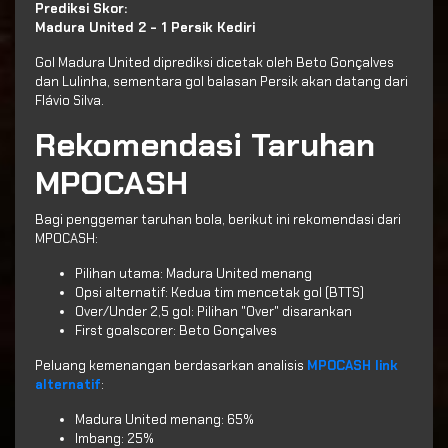
Prediksi Skor:
Madura United 2 - 1 Persik Kediri
Gol Madura United diprediksi dicetak oleh Beto Gonçalves
dan Lulinha, sementara gol balasan Persik akan datang dari
Flávio Silva.
Rekomendasi Taruhan
MPOCASH
Bagi penggemar taruhan bola, berikut ini rekomendasi dari
MPOCASH:
Pilihan utama: Madura United menang
Opsi alternatif: Kedua tim mencetak gol (BTTS)
Over/Under 2,5 gol: Pilihan "Over" disarankan
First goalscorer: Beto Gonçalves
Peluang kemenangan berdasarkan analisis
MPOCASH link
alternatif
:
Madura United menang: 65%
Imbang: 25%