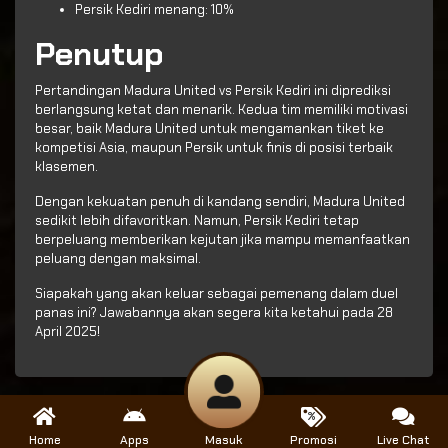
Persik Kediri menang: 10%
Penutup
Pertandingan Madura United vs Persik Kediri ini diprediksi
berlangsung ketat dan menarik. Kedua tim memiliki motivasi
besar, baik Madura United untuk mengamankan tiket ke
kompetisi Asia, maupun Persik untuk finis di posisi terbaik
klasemen.
Dengan kekuatan penuh di kandang sendiri, Madura United
sedikit lebih difavoritkan. Namun, Persik Kediri tetap
berpeluang memberikan kejutan jika mampu memanfaatkan
peluang dengan maksimal.
Siapakah yang akan keluar sebagai pemenang dalam duel
panas ini? Jawabannya akan segera kita ketahui pada 28
April 2025!
Home
Apps
Masuk
Promosi
Live Chat