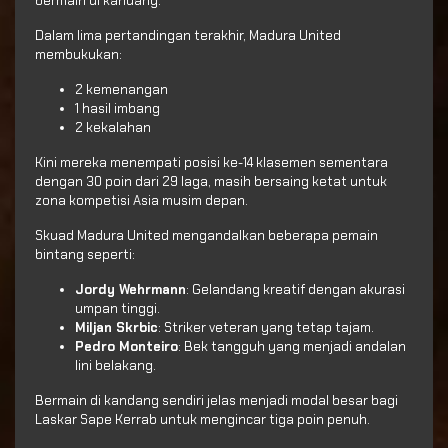
bermain di kandang.
Dalam lima pertandingan terakhir, Madura United
membukukan:
2 kemenangan
1 hasil imbang
2 kekalahan
Kini mereka menempati posisi ke-14 klasemen sementara
dengan 30 poin dari 29 laga, masih bersaing ketat untuk
zona kompetisi Asia musim depan.
Skuad Madura United mengandalkan beberapa pemain
bintang seperti:
Jordy Wehrmann
: Gelandang kreatif dengan akurasi
umpan tinggi.
Miljan Skrbic
: Striker veteran yang tetap tajam.
Pedro Monteiro
: Bek tangguh yang menjadi andalan
lini belakang.
Bermain di kandang sendiri jelas menjadi modal besar bagi
Laskar Sape Kerrab untuk mengincar tiga poin penuh.