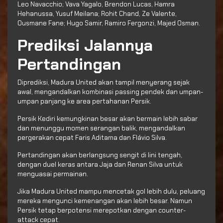
Leo Navacchio; Vava Yagalo, Brendon Lucas, Hamra
Hehanussa, Yusuf Meilana; Rohit Chand, Ze Valente,
Ousmane Fane; Hugo Samir, Ramiro Fergonzi, Majed Osman.
Prediksi Jalannya
Pertandingan
Diprediksi, Madura United akan tampil menyerang sejak
awal, mengandalkan kombinasi passing pendek dan umpan-
umpan panjang ke area pertahanan Persik.
Persik Kediri kemungkinan besar akan bermain lebih sabar
dan menunggu momen serangan balik, mengandalkan
pergerakan cepat Faris Aditama dan Flávio Silva.
Pertandingan akan berlangsung sengit di lini tengah,
dengan duel keras antara Jaja dan Renan Silva untuk
menguasai permainan.
Jika Madura United mampu mencetak gol lebih dulu, peluang
mereka mengunci kemenangan akan lebih besar. Namun
Persik tetap berpotensi merepotkan dengan counter-
attack cepat.