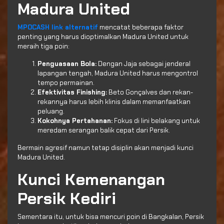
Madura United
MPOCASH link alternatif
mencatat beberapa faktor
penting yang harus dioptimalkan Madura United untuk
meraih tiga poin:
Penguasaan Bola:
Dengan Jaja sebagai jenderal
lapangan tengah, Madura United harus mengontrol
tempo permainan.
Efektivitas Finishing:
Beto Gonçalves dan rekan-
rekannya harus lebih klinis dalam memanfaatkan
peluang.
Kokohnya Pertahanan:
Fokus di lini belakang untuk
meredam serangan balik cepat dari Persik.
Bermain agresif namun tetap disiplin akan menjadi kunci
Madura United.
Kunci Kemenangan
Persik Kediri
Sementara itu, untuk bisa mencuri poin di Bangkalan, Persik