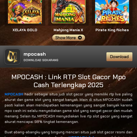
XELAYA GOLD
Mahjong Mania X
Pirate King Riches
Show More
mpocash
Download
DOWNLOAD SEKARANG
MPOCASH : Link RTP Slot Gacor Mpo
Cash Terlengkap 2025
MPOCASH
hadir sebagai situs judi slot gacor yang memiliki rtp live paling
akurat dan game slot yang sangat banyak. Main di situs MPOCASH sudah
pasti kalian akan mendapatkan kemenangan yang sangat banyak karena
mpo cash ini selalu menyediakan game slot yang sangat gacor dan mudah
menang. Selain itu, MPOCASH menyediakan live rtp slot gacor yang sangat
akurat mencapai 98% tingkat kemenangan.
Buat abang-abangku yang bingung mencari situs judi slot gacor resmi dan